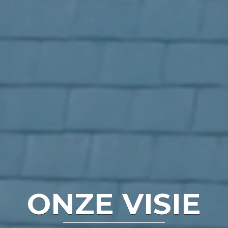
ONZE VISIE
ONZE VISIE
cht onderhoud en projectinrichting én door het conti