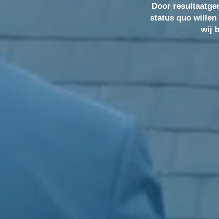
Door resultaatge
status quo willen w
status quo willen
wij bi
wij 